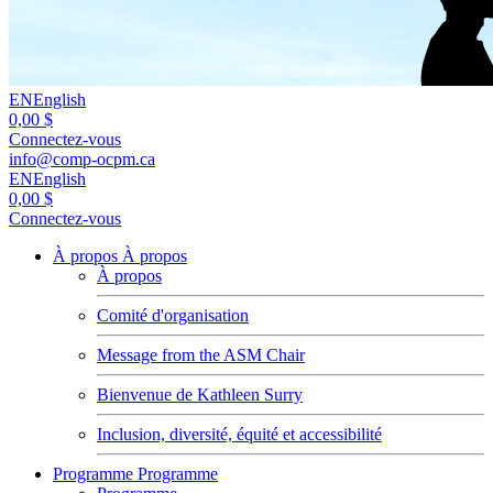
EN
English
0,00 $
Connectez-vous
info@comp-ocpm.ca
EN
English
0,00 $
Connectez-vous
À propos
À propos
À propos
Comité d'organisation
Message from the ASM Chair
Bienvenue de Kathleen Surry
Inclusion, diversité, équité et accessibilité
Programme
Programme