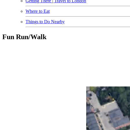
Getting There | Travel to London
Where to Eat
Things to Do Nearby
Fun Run/Walk