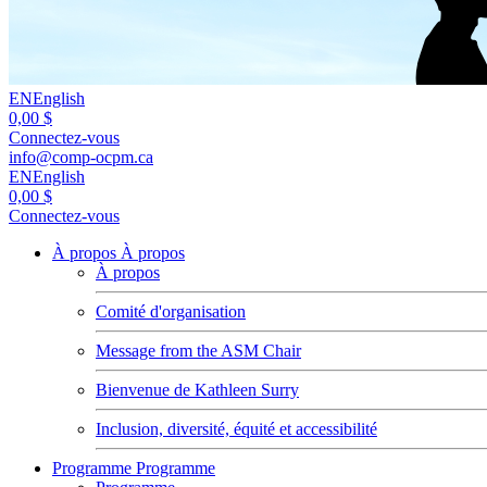
EN
English
0,00 $
Connectez-vous
info@comp-ocpm.ca
EN
English
0,00 $
Connectez-vous
À propos
À propos
À propos
Comité d'organisation
Message from the ASM Chair
Bienvenue de Kathleen Surry
Inclusion, diversité, équité et accessibilité
Programme
Programme