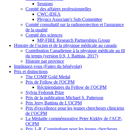
Sessions
Comité des affaires professionnelles
CWC-IDEA
Physics Associate's Sub-Committee
Comité consultatif sur la radioprotection et l'assurance
de la qualité
Comité des sciences
MP-FIRE Research Partnerships Group
Histoire de l’ocpm et de la physique médicale au canada
Contribution Canadienne à la physique médicale au fil
du temps (version 0.9, J. Battista, 2017)
Histoire par province
Impliquez-vous (Faites du bénévolat)
Prix et distinctions
The COMP Gold Medal
Prix de Fellow de l'OCPM
Récipiendaires du Fellow de l’OCPM
Sylvia Fedoruk Prize
Prix de la publication Michael S. Patterson
Prix Jerry Battista de L'OCPM
Prix d'excellence pour les jeunes chercheurs cliniciens
de l’OCPM
La Médaille commémorative Peter Kirkby de l'ACP-
OCPM
Prix J.-R. Cunningham pour les jeunes chercheurs