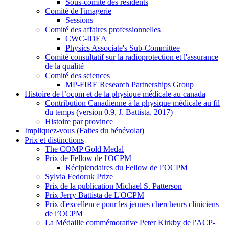
Sous-comité des résidents
Comité de l'imagerie
Sessions
Comité des affaires professionnelles
CWC-IDEA
Physics Associate's Sub-Committee
Comité consultatif sur la radioprotection et l'assurance
de la qualité
Comité des sciences
MP-FIRE Research Partnerships Group
Histoire de l’ocpm et de la physique médicale au canada
Contribution Canadienne à la physique médicale au fil
du temps (version 0.9, J. Battista, 2017)
Histoire par province
Impliquez-vous (Faites du bénévolat)
Prix et distinctions
The COMP Gold Medal
Prix de Fellow de l'OCPM
Récipiendaires du Fellow de l’OCPM
Sylvia Fedoruk Prize
Prix de la publication Michael S. Patterson
Prix Jerry Battista de L'OCPM
Prix d'excellence pour les jeunes chercheurs cliniciens
de l’OCPM
La Médaille commémorative Peter Kirkby de l'ACP-