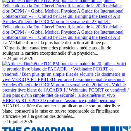
Articles d'intérêt de l'OCPM pour la semaine du 27 juillet -
Félicitations à la Dre Cheryl Duzenli, lauréat de la 2026 médaille
d'or OCPM / « Global Medical Physics: A Guide for International
Collaboration » / « Unified by Design: Bringing the Best of Aut
La Médaille d’or est la plus haute distinction attribuée par
l’Organisation canadienne des physiciens médicaux afin de
souligner la carrière exceptionnelle d’un physicien...
le 24 juillet 2026
Articles d'intérêt de l'OCPM pour la semaine du 20 juillet - Voici le
premier livre blanc de l'ACADR ! / Webinaire PCQRT ce vendredi /
Bien plus qu’un simple filet de sécurité : la dosimétrie in vivo
VERIQA RT EPID 3D renforce l’assurance qualité personna
ACADR est fière d'annoncer la publication de son premier livre
blanc, consacré à la mise en œuvre responsable de l'intelligence
artificielle (et à la gestion des données...
le 16 juillet 2026