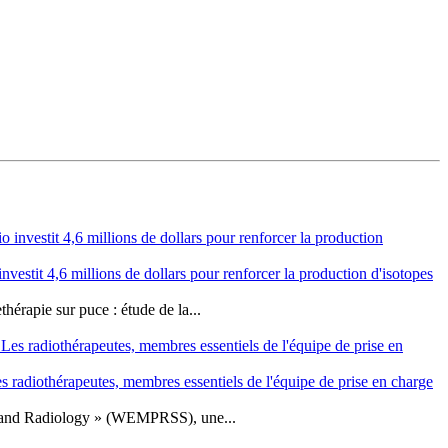
vestit 4,6 millions de dollars pour renforcer la production d'isotopes
érapie sur puce : étude de la...
s radiothérapeutes, membres essentiels de l'équipe de prise en charge
cs and Radiology » (WEMPRSS), une...