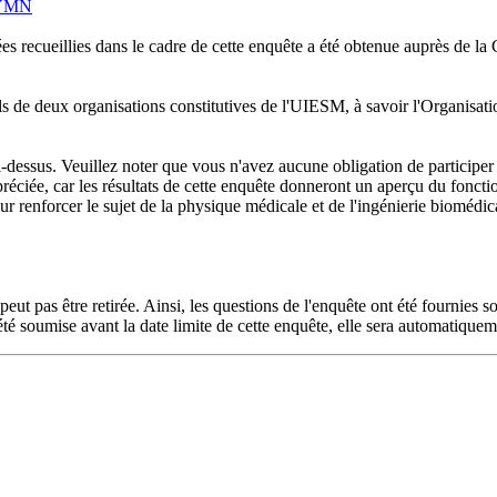
YYMN
ées recueillies dans le cadre de cette enquête a été obtenue auprès de l
iels de deux organisations constitutives de l'UIESM, à savoir l'Organisa
 ci-dessus. Veuillez noter que vous n'avez aucune obligation de participe
préciée, car les résultats de cette enquête donneront un aperçu du fonc
r renforcer le sujet de la physique médicale et de l'ingénierie biomédica
peut pas être retirée. Ainsi, les questions de l'enquête ont été fournies
été soumise avant la date limite de cette enquête, elle sera automatiquem