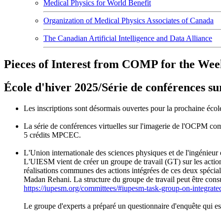
Medical Physics for World Benefit
Organization of Medical Physics Associates of Canada
The Canadian Artificial Intelligence and Data Alliance
Pieces of Interest from COMP for the Wee
École d'hiver 2025/Série de conférences 
Les inscriptions sont désormais ouvertes pour la prochaine éco
La série de conférences virtuelles sur l'imagerie de l'OCPM c
5 crédits MPCEC.
L'Union internationale des sciences physiques et de l'ingénieu
L'UIESM vient de créer un groupe de travail (GT) sur les action
réalisations communes des actions intégrées de ces deux spécial
Madan Rehani. La structure du groupe de travail peut être consul
https://iupesm.org/committees/#iupesm-task-group-on-integrate
Le groupe d'experts a préparé un questionnaire d'enquête qui est