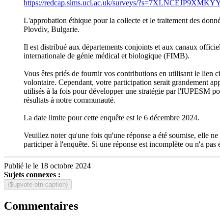
https://redcap.slms.ucl.ac.uk/surveys/?s=7XLNCEJP9XMK
L'approbation éthique pour la collecte et le traitement des donn
Plovdiv, Bulgarie.
Il est distribué aux départements conjoints et aux canaux offic
internationale de génie médical et biologique (FIMB).
Vous êtes priés de fournir vos contributions en utilisant le lien
volontaire. Cependant, votre participation serait grandement ap
utilisés à la fois pour développer une stratégie par l'IUPESM pou
résultats à notre communauté.
La date limite pour cette enquête est le 6 décembre 2024.
Veuillez noter qu'une fois qu'une réponse a été soumise, elle ne 
participer à l'enquête. Si une réponse est incomplète ou n'a pas 
Publié le le 18 octobre 2024
Sujets connexes :
{$upvote-btn-caption}
Commentaires