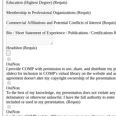
Education (Highest Degree)
(Requis)
Membership in Professional Organizations
(Requis)
Commercial Affiliations and Potential Conflicts of Interest
(Requis)
Bio / Short Statement of Experience / Publications / Certifications 
Headshot
(Requis)
Oui
Non
I provide COMP with permission to use, share, and distribute my pre
slides) for inclusion in COMP's virtual library on the website and a
agreement doesn't alter my copyright ownership of the presentation. I
Oui
Non
To the best of my knowledge, my presentation does not violate any pr
defamatory or otherwise unlawful. I have the full authority to enter
included or used in my presentation.
(Requis)
Oui
Non